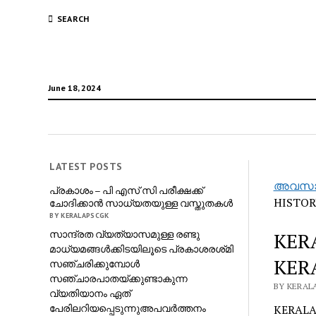
SEARCH
June 18, 2024
LATEST POSTS
അവസാനത
പ്രകാശം – പി എസ് സി പരീക്ഷക്ക്
HISTOR
ചോദിക്കാൻ സാധ്യതയുള്ള വസ്തുതകൾ
BY KERALAPSCGK
സാന്ദ്രത വ്യത്യാസമുള്ള രണ്ടു
KER
മാധ്യമങ്ങൾക്കിടയിലൂടെ പ്രകാശരശ്‌മി
KER
സഞ്ചരിക്കുമ്പോൾ
സഞ്ചാരപാതയ്ക്കുണ്ടാകുന്ന
BY KERALA
വ്യതിയാനം ഏത്
പേരിലറിയപ്പെടുന്നുഅപവർത്തനം
KERALA