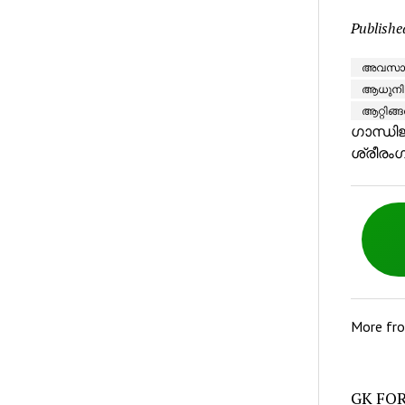
Publishe
അവസാനത
ആധുനിക
ആറ്റിങ
ഗാന്ധി
ശ്രീരംഗ
More fr
GK FOR