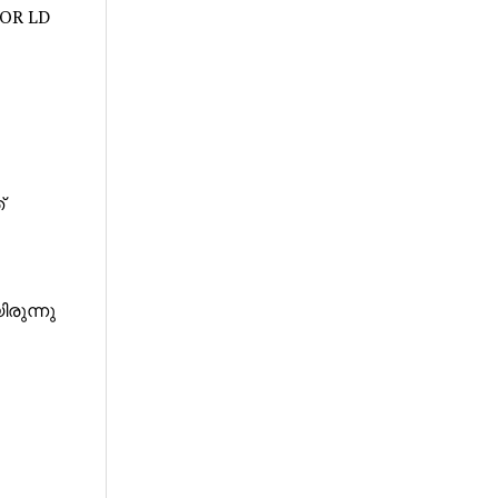
OR LD
്
രുന്നു