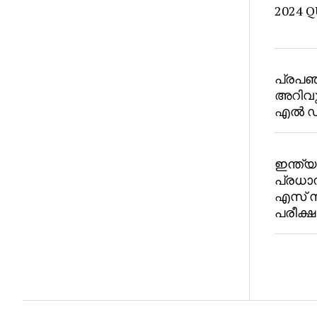
2024 Q
പ്രപഞ
അറിവു
എൽ ഡി 
ഇന്ത്യ
പ്രധാ
എസ് സ
പരീക്ഷ