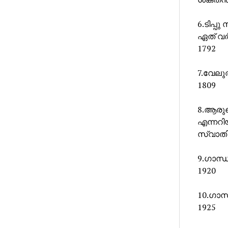
6.ടിപ്പ
ഏത് വർ
1792
7.വേലുത
1809
8.ആരു
എന്നറിയ
സ്വാതി
9.ഗാന്
1920
10.ഗാന
1925