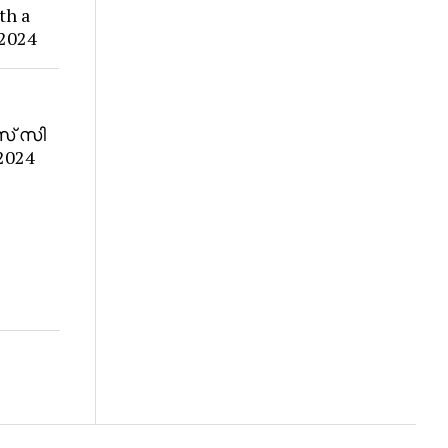
th a
 2024
് സി
2024