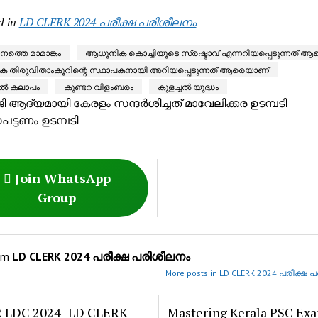
d in
LD CLERK 2024 പരീക്ഷ പരിശീലനം
്തെ മാമാങ്കം
ആധുനിക കൊച്ചിയുടെ സ്രഷ്ടാവ് എന്നറിയപ്പെടുന്നത് ആ
 തിരുവിതാംകൂറിന്റെ സ്ഥാപകനായി അറിയപ്പെടുന്നത് ആരെയാണ്
്ങൽ കലാപം
കുണ്ടറ വിളംബരം
കുളച്ചൽ യുദ്ധം
ജി ആദ്യമായി കേരളം സന്ദർശിച്ചത്
മാവേലിക്കര ഉടമ്പടി
പട്ടണം ഉടമ്പടി
Join WhatsApp
Group
om
LD CLERK 2024 പരീക്ഷ പരിശീലനം
More posts in LD CLERK 2024 പരീക്ഷ 
 LDC 2024- LD CLERK
Mastering Kerala PSC Ex