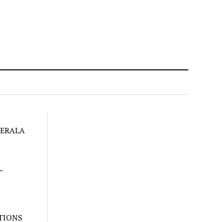
KERALA
–
TIONS