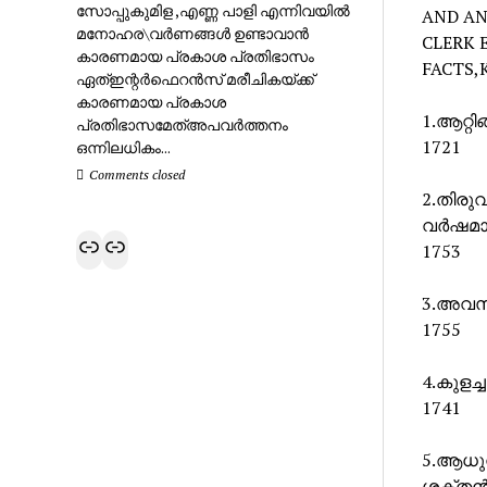
സോപ്പുകുമിള ,എണ്ണ പാളി എന്നിവയിൽ
AND AN
മനോഹര\വർണങ്ങൾ ഉണ്ടാവാൻ
CLERK 
കാരണമായ പ്രകാശ പ്രതിഭാസം
FACTS,
ഏത്ഇന്റർഫെറൻസ് മരീചികയ്ക്ക്
കാരണമായ പ്രകാശ
1.ആറ്റ
പ്രതിഭാസമേത്അപവർത്തനം
1721
ഒന്നിലധികം...
Comments closed
2.തിരുവ
വർഷമായ
Link
Link
1753
3.അവസാ
1755
4.കുളച്
1741
5.ആധുന
ശക്തൻ 