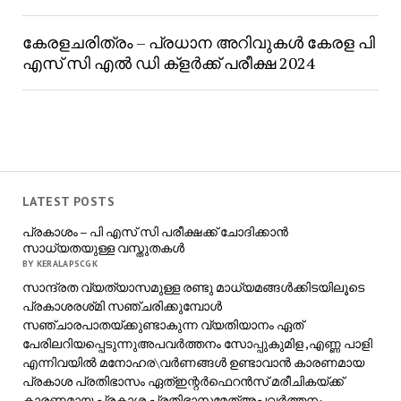
കേരളചരിത്രം – പ്രധാന അറിവുകൾ കേരള പി
എസ് സി എൽ ഡി ക്ളർക്ക് പരീക്ഷ 2024
LATEST POSTS
പ്രകാശം – പി എസ് സി പരീക്ഷക്ക് ചോദിക്കാൻ
സാധ്യതയുള്ള വസ്തുതകൾ
BY KERALAPSCGK
സാന്ദ്രത വ്യത്യാസമുള്ള രണ്ടു മാധ്യമങ്ങൾക്കിടയിലൂടെ
പ്രകാശരശ്‌മി സഞ്ചരിക്കുമ്പോൾ
സഞ്ചാരപാതയ്ക്കുണ്ടാകുന്ന വ്യതിയാനം ഏത്
പേരിലറിയപ്പെടുന്നുഅപവർത്തനം സോപ്പുകുമിള ,എണ്ണ പാളി
എന്നിവയിൽ മനോഹര\വർണങ്ങൾ ഉണ്ടാവാൻ കാരണമായ
പ്രകാശ പ്രതിഭാസം ഏത്ഇന്റർഫെറൻസ് മരീചികയ്ക്ക്
കാരണമായ പ്രകാശ പ്രതിഭാസമേത്അപവർത്തനം