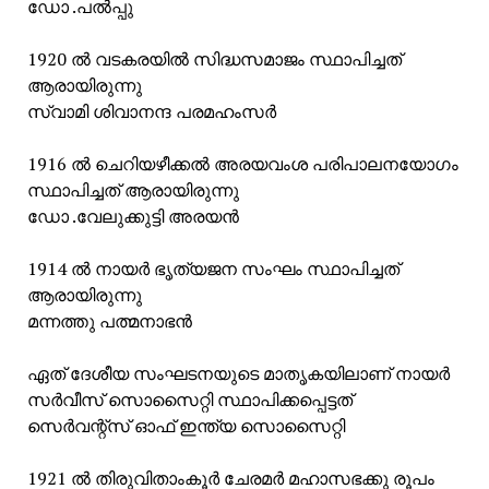
ഡോ .പൽപ്പു
1920 ൽ വടകരയിൽ സിദ്ധസമാജം സ്ഥാപിച്ചത്
ആരായിരുന്നു
സ്വാമി ശിവാനന്ദ പരമഹംസർ
1916 ൽ ചെറിയഴീക്കൽ അരയവംശ പരിപാലനയോഗം
സ്ഥാപിച്ചത് ആരായിരുന്നു
ഡോ .വേലുക്കുട്ടി അരയൻ
1914 ൽ നായർ ഭൃത്യജന സംഘം സ്ഥാപിച്ചത്
ആരായിരുന്നു
മന്നത്തു പത്മനാഭൻ
ഏത് ദേശീയ സംഘടനയുടെ മാതൃകയിലാണ് നായർ
സർവീസ് സൊസൈറ്റി സ്ഥാപിക്കപ്പെട്ടത്
സെർവന്റ്സ് ഓഫ് ഇന്ത്യ സൊസൈറ്റി
1921 ൽ തിരുവിതാംകൂർ ചേരമർ മഹാസഭക്കു രൂപം