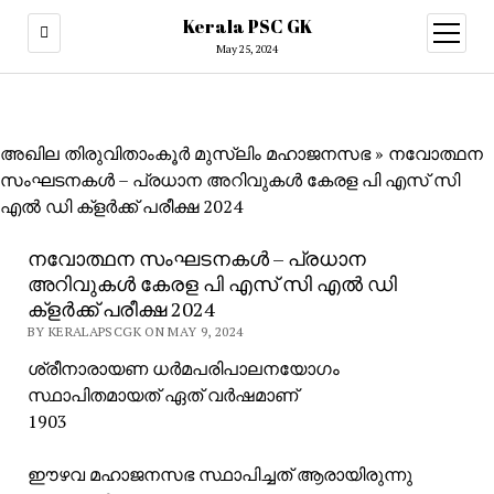
Kerala PSC GK
open
menu
May 25, 2024
അഖില തിരുവിതാംകൂർ മുസ്ലിം മഹാജനസഭ
»
നവോത്ഥന
സംഘടനകൾ – പ്രധാന അറിവുകൾ കേരള പി എസ് സി
എൽ ഡി ക്ളർക്ക് പരീക്ഷ 2024
നവോത്ഥന സംഘടനകൾ – പ്രധാന
അറിവുകൾ കേരള പി എസ് സി എൽ ഡി
ക്ളർക്ക് പരീക്ഷ 2024
BY KERALAPSCGK ON MAY 9, 2024
ശ്രീനാരായണ ധർമപരിപാലനയോഗം
സ്ഥാപിതമായത് ഏത് വർഷമാണ്
1903
ഈഴവ മഹാജനസഭ സ്ഥാപിച്ചത് ആരായിരുന്നു