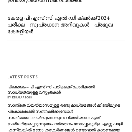
ഇന്ത്യ ,വിദേശ സഞ്ചാരികൾ
കേരള പി എസ് സി എൽ ഡി ക്ലർക്ക് 2024
പരീക്ഷ – സുപ്രധാന അറിവുകൾ – പ്രമുഖ
കേരളീയർ
LATEST POSTS
പ്രകാശം – പി എസ് സി പരീക്ഷക്ക് ചോദിക്കാൻ
സാധ്യതയുള്ള വസ്തുതകൾ
BY KERALAPSCGK
സാന്ദ്രത വ്യത്യാസമുള്ള രണ്ടു മാധ്യമങ്ങൾക്കിടയിലൂടെ
പ്രകാശരശ്‌മി സഞ്ചരിക്കുമ്പോൾ
സഞ്ചാരപാതയ്ക്കുണ്ടാകുന്ന വ്യതിയാനം ഏത്
പേരിലറിയപ്പെടുന്നുഅപവർത്തനം സോപ്പുകുമിള ,എണ്ണ പാളി
എന്നിവയിൽ മനോഹര\വർണങ്ങൾ ഉണ്ടാവാൻ കാരണമായ