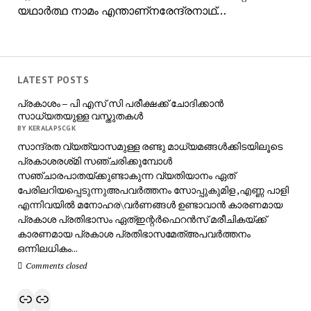
യഥാർത്ഥ നാമം എന്താണ്നരേന്ദ്രനാഥ്…
LATEST POSTS
പ്രകാശം – പി എസ് സി പരീക്ഷക്ക് ചോദിക്കാൻ
സാധ്യതയുള്ള വസ്തുതകൾ
BY KERALAPSCGK
സാന്ദ്രത വ്യത്യാസമുള്ള രണ്ടു മാധ്യമങ്ങൾക്കിടയിലൂടെ
പ്രകാശരശ്‌മി സഞ്ചരിക്കുമ്പോൾ
സഞ്ചാരപാതയ്ക്കുണ്ടാകുന്ന വ്യതിയാനം ഏത്
പേരിലറിയപ്പെടുന്നുഅപവർത്തനം സോപ്പുകുമിള ,എണ്ണ പാളി
എന്നിവയിൽ മനോഹര\വർണങ്ങൾ ഉണ്ടാവാൻ കാരണമായ
പ്രകാശ പ്രതിഭാസം ഏത്ഇന്റർഫെറൻസ് മരീചികയ്ക്ക്
കാരണമായ പ്രകാശ പ്രതിഭാസമേത്അപവർത്തനം
ഒന്നിലധികം...
Comments closed
Link
Link