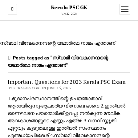
Kerala PSC GK
open
menu
July 22, 2024
സ്വാമി വിവേകാനന്ദന്റെ യഥാർത്ഥ നാമം എന്താണ്
Posts tagged as “സ്വാമി വിവേകാനന്ദന്റെ
യഥാർത്ഥ നാമം എന്താണ്”
Important Questions for 2023 Kerala PSC Exam
BY KERALAPSCGK ON JUNE 15, 2023
1.ഭൂദാനപ്രസ്ഥാനത്തിന്റെ ഉപജ്ഞാതാവ്
ആരായിരുന്നുആചാര്യ വിനോബ ഭാവെ 2.ഇന്ത്യൻ
ഭരണഘടന പൗരന്മാർക്ക് ഉറപ്പു നൽകുന്ന മൗലിക
അവകാശങ്ങളുടെ എണ്ണം എത്ര6 3.വനവിസ്തൃതി
ഏറ്റവും കൂടുതലുള്ള ഇന്ത്യൻ സംസ്ഥാനം
ഏത്മധ്യപ്രദേശ് 4.സ്വാമി വിവേകാനന്ദന്റെ