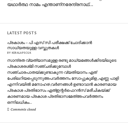
യഥാർത്ഥ നാമം എന്താണ്നരേന്ദ്രനാഥ്…
LATEST POSTS
പ്രകാശം – പി എസ് സി പരീക്ഷക്ക് ചോദിക്കാൻ
സാധ്യതയുള്ള വസ്തുതകൾ
BY KERALAPSCGK
സാന്ദ്രത വ്യത്യാസമുള്ള രണ്ടു മാധ്യമങ്ങൾക്കിടയിലൂടെ
പ്രകാശരശ്‌മി സഞ്ചരിക്കുമ്പോൾ
സഞ്ചാരപാതയ്ക്കുണ്ടാകുന്ന വ്യതിയാനം ഏത്
പേരിലറിയപ്പെടുന്നുഅപവർത്തനം സോപ്പുകുമിള ,എണ്ണ പാളി
എന്നിവയിൽ മനോഹര\വർണങ്ങൾ ഉണ്ടാവാൻ കാരണമായ
പ്രകാശ പ്രതിഭാസം ഏത്ഇന്റർഫെറൻസ് മരീചികയ്ക്ക്
കാരണമായ പ്രകാശ പ്രതിഭാസമേത്അപവർത്തനം
ഒന്നിലധികം...
Comments closed